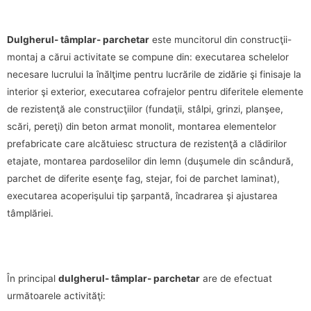
Dulgherul- tâmplar- parchetar
este muncitorul din construcţii-
montaj a cărui activitate se compune din: executarea schelelor
necesare lucrului la înălţime pentru lucrările de zidărie şi finisaje la
interior şi exterior, executarea cofrajelor pentru diferitele elemente
de rezistenţă ale construcţiilor (fundaţii, stâlpi, grinzi, planşee,
scări, pereţi) din beton armat monolit, montarea elementelor
prefabricate care alcătuiesc structura de rezistenţă a clădirilor
etajate, montarea pardoselilor din lemn (duşumele din scândură,
parchet de diferite esenţe fag, stejar, foi de parchet laminat),
executarea acoperişului tip şarpantă, încadrarea şi ajustarea
tâmplăriei.
În principal
dulgherul- tâmplar- parchetar
are de efectuat
următoarele activităţi: