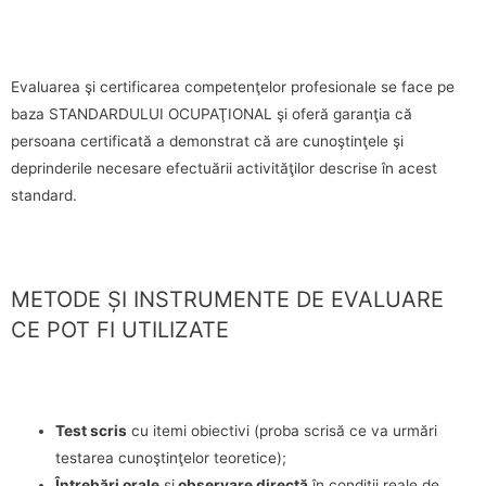
Evaluarea şi certificarea competenţelor profesionale se face pe
baza STANDARDULUI OCUPAŢIONAL şi oferă garanţia că
persoana certificată a demonstrat că are cunoştinţele şi
deprinderile necesare efectuării activităţilor descrise în acest
standard.
METODE ȘI INSTRUMENTE DE EVALUARE
CE POT FI UTILIZATE
Test scris
cu itemi obiectivi (proba scrisă ce va urmări
testarea cunoştinţelor teoretice);
Întrebări orale
şi
observare directă
în condiţii reale de