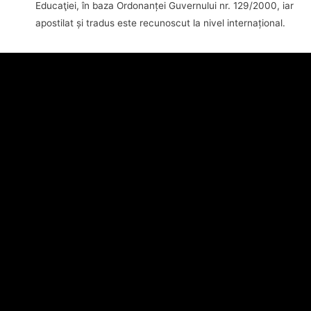
Educaţiei, în baza Ordonanței Guvernului nr. 129/2000, iar
apostilat și tradus este recunoscut la nivel internațional.