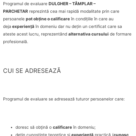
Programul de evaluare
DULGHER – TÂMPLAR –
PARCHETAR
reprezintă cea mai rapidă modalitate prin care
persoanele
pot obține o calificare
în condițiile în care au
deja
experiență
în domeniu dar nu dețin un certificat care sa
ateste acest lucru, reprezentând
alternativa cursului
de formare
profesională.
CUI SE ADRESEAZĂ
Programul de evaluare se adresează tuturor persoanelor care:
doresc să obţină o
calificare
în domeniu;
dețin cunoștințe teoretice si
experienţă
practică (
cunosc