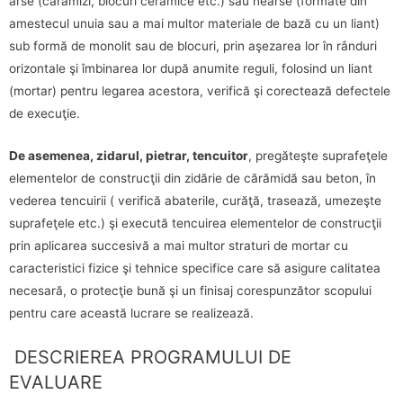
arse (cărămizi, blocuri ceramice etc.) sau nearse (formate din
amestecul unuia sau a mai multor materiale de bază cu un liant)
sub formă de monolit sau de blocuri, prin aşezarea lor în rânduri
orizontale şi îmbinarea lor după anumite reguli, folosind un liant
(mortar) pentru legarea acestora, verifică şi corectează defectele
de execuţie.
De asemenea, zidarul, pietrar, tencuitor
, pregăteşte suprafeţele
elementelor de construcţii din zidărie de cărămidă sau beton, în
vederea tencuirii ( verifică abaterile, curăţă, trasează, umezeşte
suprafeţele etc.) şi execută tencuirea elementelor de construcţii
prin aplicarea succesivă a mai multor straturi de mortar cu
caracteristici fizice şi tehnice specifice care să asigure calitatea
necesară, o protecţie bună şi un finisaj corespunzător scopului
pentru care această lucrare se realizează.
DESCRIEREA PROGRAMULUI DE
EVALUARE