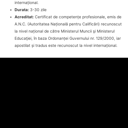
internațional.
Durata:
3-30 zile
Acreditat:
Certificat de competențe profesionale, emis de
A.N.C. (Autoritatea Națională pentru Calificări) recunoscut
la nivel național de către Ministerul Muncii şi Ministerul
Educaţiei, în baza Ordonanței Guvernului nr. 129/2000, iar
apostilat și tradus este recunoscut la nivel internațional.