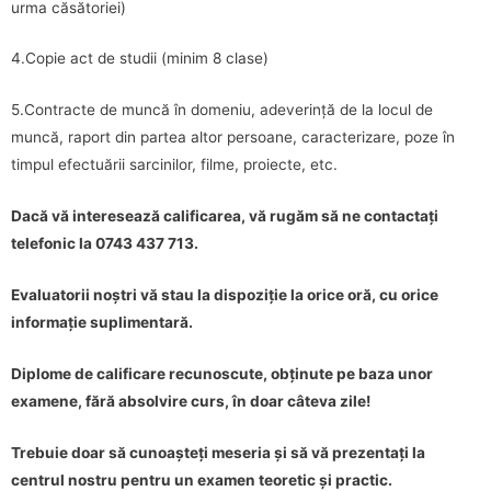
urma căsătoriei)
4.Copie act de studii (minim 8 clase)
5.Contracte de muncă în domeniu, adeverință de la locul de
muncă, raport din partea altor persoane, caracterizare, poze în
timpul efectuării sarcinilor, filme, proiecte, etc.
Dacă vă interesează calificarea, vă rugăm să ne contactați
telefonic la 0743 437 713.
Evaluatorii noștri vă stau la dispoziție la orice oră, cu orice
informație suplimentară.
Diplome de calificare recunoscute, obținute pe baza unor
examene, fără absolvire curs, în doar câteva zile!
Trebuie doar să cunoașteți meseria și să vă prezentați la
centrul nostru pentru un examen teoretic și practic.