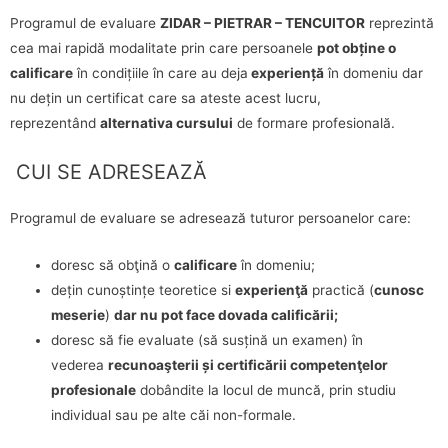
Programul de evaluare
ZIDAR – PIETRAR – TENCUITOR
reprezintă
cea mai rapidă modalitate prin care persoanele
pot obține o
calificare
în condițiile în care au deja
experiență
în domeniu dar
nu dețin un certificat care sa ateste acest lucru,
reprezentând
alternativa cursului
de formare profesională.
CUI SE ADRESEAZĂ
Programul de evaluare se adresează tuturor persoanelor care:
doresc să obţină o
calificare
în domeniu;
dețin cunoștințe teoretice si
experienţă
practică (
cunosc
meserie
)
dar nu pot face dovada calificării;
doresc să fie evaluate (să susțină un examen) în
vederea
recunoaşterii și certificării competenţelor
profesionale
dobândite la locul de muncă, prin studiu
individual sau pe alte căi non-formale.