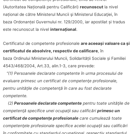
(Autoritatea Națională pentru Calificări)
recunoscut
la nivel
național de către Ministerul Muncii şi Ministerul Educaţiei, în
baza Ordonanței Guvernului nr. 129/2000, iar apostilat și tradus
este recunoscut la nivel
internațional
.
Certificatul de competente profesionale
are aceeași valoare ca și
certificatul de absolvire, respectiv de calificare
, în
baza Ordinului Ministerului Muncii, Solidarității Sociale și Familiei
4543/468/2004, Art.33, alin.1-3, care prevede:
”(1) Persoanele declarate competente în urma procesului de
evaluare primesc un certificat de competenţe profesionale,
pentru unităţile de competenţă în care au fost declarate
competente.
(2)
Persoanele declarate competente
pentru toate unităţile de
competenţă specifice unei ocupaţii sau calificări
primesc un
certificat de competenţe profesionale
care cumulează toate
competenţele profesionale specifice acelei ocupaţii sau calificări
în conformitate cu standardul ocupaţional, respectiv standardul